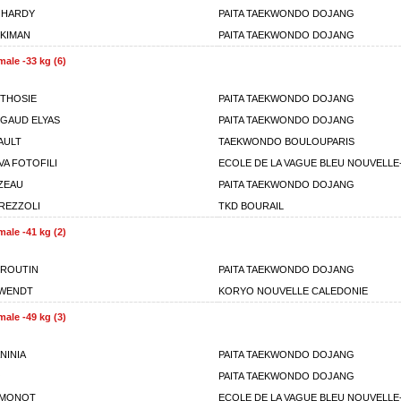
 HARDY
PAITA TAEKWONDO DOJANG
KIMAN
PAITA TAEKWONDO DOJANG
ale -33 kg (6)
THOSIE
PAITA TAEKWONDO DOJANG
GAUD ELYAS
PAITA TAEKWONDO DOJANG
AULT
TAEKWONDO BOULOUPARIS
VA FOTOFILI
ECOLE DE LA VAGUE BLEU NOUVELLE
ZEAU
PAITA TAEKWONDO DOJANG
REZZOLI
TKD BOURAIL
ale -41 kg (2)
BROUTIN
PAITA TAEKWONDO DOJANG
 WENDT
KORYO NOUVELLE CALEDONIE
ale -49 kg (3)
NINIA
PAITA TAEKWONDO DOJANG
O
PAITA TAEKWONDO DOJANG
 MONOT
ECOLE DE LA VAGUE BLEU NOUVELLE