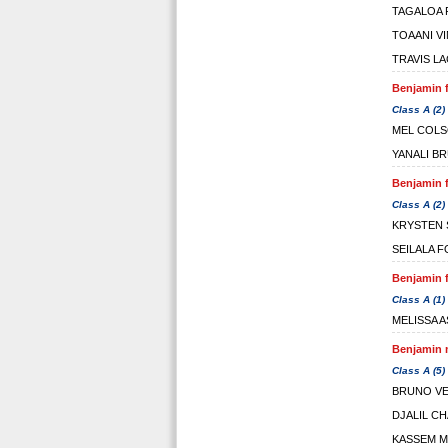
TAGALOA 
TOAANI V
TRAVIS L
Benjamin f
Class A (2)
MEL COL
YANALI B
Benjamin f
Class A (2)
KRYSTEN
SEILALA F
Benjamin f
Class A (1)
MELISSA A
Benjamin m
Class A (5)
BRUNO V
DJALIL C
KASSEM M