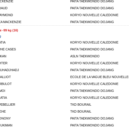
CKENZIE
PAITA TAEKWONDO DOJANG
RAUD
PAITA TAEKWONDO DOJANG
RAYMOND
KORYO NOUVELLE CALEDONIE
A MACKENZIE
PAITA TAEKWONDO DOJANG
e -99 kg (16)
)
ATIA
KORYO NOUVELLE CALEDONIE
HE CASES
PAITA TAEKWONDO DOJANG
IKAN
ASLN TAEKWONDO
HTER
KORYO NOUVELLE CALEDONIE
OUHADJHADJ
PAITA TAEKWONDO DOJANG
ALLIOT
ECOLE DE LA VAGUE BLEU NOUVELLE
RBULOT
KORYO NOUVELLE CALEDONIE
MOI
PAITA TAEKWONDO DOJANG
IATIA
KORYO NOUVELLE CALEDONIE
EBELLIER
TKD BOURAIL
EHE
TKD BOURAIL
ONONY
PAITA TAEKWONDO DOJANG
OUKIMAN
PAITA TAEKWONDO DOJANG