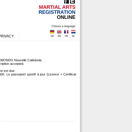
MARTIAL ARTS
REGISTRATION
ONLINE
Choose a language:
PRIVACY
DE
EN
FR
NL
AEKWONDO Nouvelle Calédonie.
ription accepted.
ion est due.
00. Le passeport sportif à jour (Licence + Certificat