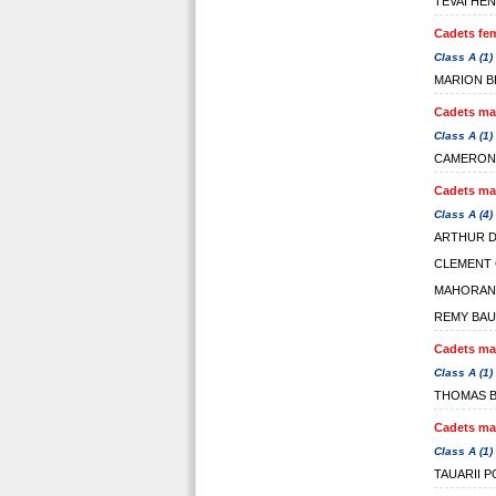
TEVAI HEN
Cadets fem
Class A (1)
MARION B
Cadets mal
Class A (1)
CAMERON
Cadets mal
Class A (4)
ARTHUR D
CLEMENT
MAHORAN
REMY BAU
Cadets mal
Class A (1)
THOMAS B
Cadets mal
Class A (1)
TAUARII P