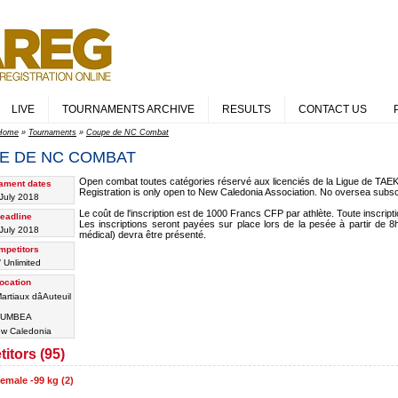
LIVE
TOURNAMENTS ARCHIVE
RESULTS
CONTACT US
Home
»
Tournaments
»
Coupe de NC Combat
E DE NC COMBAT
Open combat toutes catégories réservé aux licenciés de la Ligue de T
ament dates
Registration is only open to New Caledonia Association. No oversea subsc
July 2018
Le coût de l'inscription est de 1000 Francs CFP par athlète. Toute inscript
eadline
Les inscriptions seront payées sur place lors de la pesée à partir de 8h
July 2018
médical) devra être présenté.
mpetitors
/ Unlimited
ocation
artiaux dâAuteuil
UMBEA
w Caledonia
itors (95)
emale -99 kg (2)