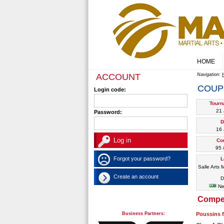
HOME
ACCOUNT
Navigation:
COUP
Login code:
Tourn
21 
Password:
D
16 
Co
95 
Forgot your password?
L
Salle Arts M
Create an account
D
Ne
Compet
Business Partners:
Poussins f