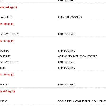
IN
TKD BOURAIL
ale -44 kg (1)
EAUVILLE
ASLN TAEKWONDO
e -49 kg (1)
 VELAYOUDON
TKD BOURAIL
e -57 kg (4)
AVERAT
TKD BOURAIL
 GUERRY
KORYO NOUVELLE CALEDONIE
 VELAYOUDON
TKD BOURAIL
BIET
TKD BOURAIL
e -65 kg (1)
AUBIET
TKD BOURAIL
e +65 kg (1)
OSTIC
ECOLE DE LA VAGUE BLEU NOUVELLE