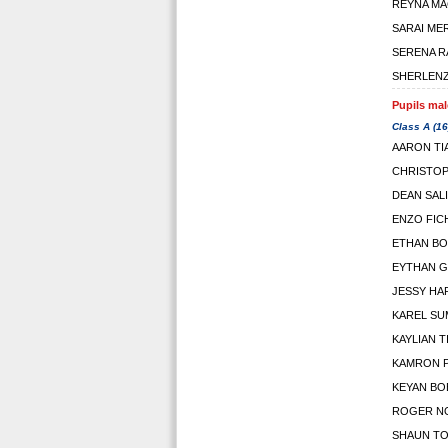
REYNA MA
SARAI ME
SERENA 
SHERLENZ
Pupils mal
Class A (16
AARON TI
CHRISTOP
DEAN SAL
ENZO FIC
ETHAN B
EYTHAN G
JESSY HA
KAREL SU
KAYLIAN T
KAMRON P
KEYAN BO
ROGER N
SHAUN T