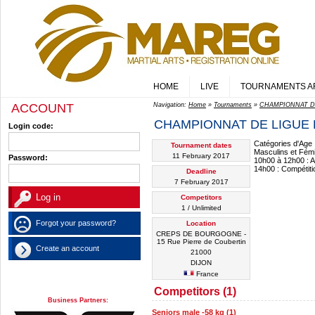
HOME
LIVE
TOURNAMENTS A
ACCOUNT
Navigation:
Home
»
Tournaments
»
CHAMPIONNAT D
CHAMPIONNAT DE LIGUE
Login code:
Catégories d'Age 
Tournament dates
Masculins et Fém
11 February 2017
Password:
10h00 à 12h00 : A
14h00 : Compétiti
Deadline
7 February 2017
Competitors
1 / Unlimited
Forgot your password?
Location
CREPS DE BOURGOGNE -
15 Rue Pierre de Coubertin
Create an account
21000
DIJON
France
Competitors (1)
Business Partners:
Seniors male -58 kg (1)